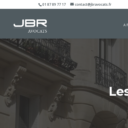
01 87 89 77 17
contact@jbravocats.fr
A 
Le